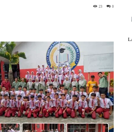
23
0
nterest
WhatsApp
ReddIt
Telegram
L