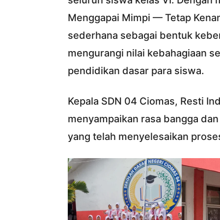
seluruh siswa kelas VI. Dengan
Menggapai Mimpi — Tetap Kenang
sederhana sebagai bentuk kebe
mengurangi nilai kebahagiaan se
pendidikan dasar para siswa.
Kepala SDN 04 Ciomas, Resti In
menyampaikan rasa bangga dan a
yang telah menyelesaikan prose