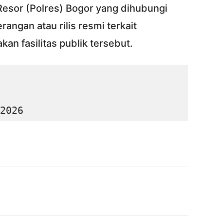
 Resor (Polres) Bogor yang dihubungi
angan atau rilis resmi terkait
n fasilitas publik tersebut.
2026
Twitter
Pinterest
WhatsApp
ReddIt