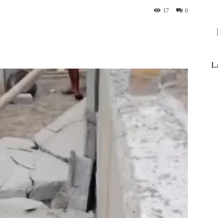
17
0
nterest
WhatsApp
ReddIt
Telegram
L