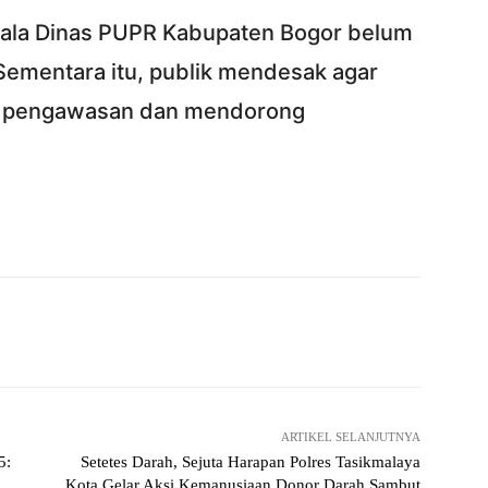
epala Dinas PUPR Kabupaten Bogor belum
ementara itu, publik mendesak agar
t pengawasan dan mendorong
Twitter
Pinterest
WhatsApp
ReddIt
ARTIKEL SELANJUTNYA
5:
Setetes Darah, Sejuta Harapan Polres Tasikmalaya
Kota Gelar Aksi Kemanusiaan Donor Darah Sambut