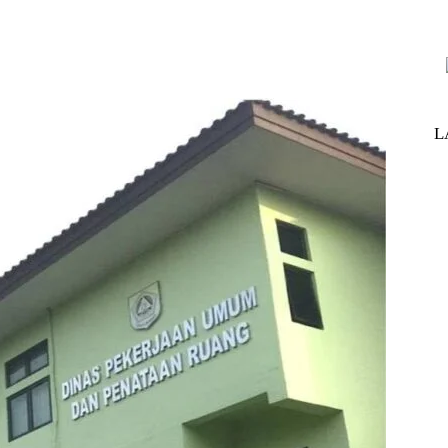
nterest
WhatsApp
ReddIt
Telegram
L