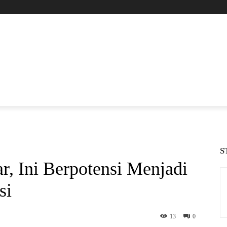
S
, Ini Berpotensi Menjadi
si
13
0