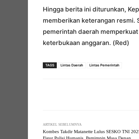
Hingga berita ini diturunkan, K
memberikan keterangan resmi. S
pemerintah daerah memperkua
keterbukaan anggaran. (Red)
TAGS
Lintas Daerah
Lintas Pemerintah
Facebook
Bagikan
ARTIKEL SEBELUMNYA
Kombes Takdir Matanette Lulus SESKO TNI 202
Figur Polisi Humanis, Pemimpin Masa Depan