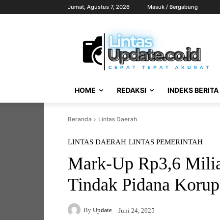
Jumat, Agustus 7, 2026
Masuk / Bergabung
HOME
REDAKSI
INDEKS BERITA
Beranda
Lintas Daerah
LINTAS DAERAH
LINTAS PEMERINTAH
Mark-Up Rp3,6 Miliar
Tindak Pidana Korup
By
Update
Juni 24, 2025