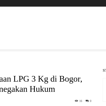
S
aan LPG 3 Kg di Bogor,
enegakan Hukum
16
0