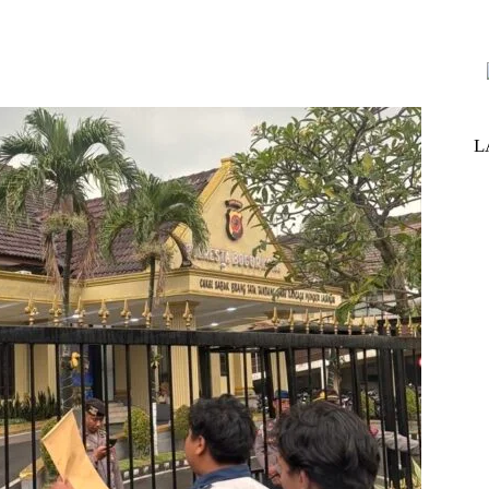
nterest
WhatsApp
ReddIt
Telegram
L