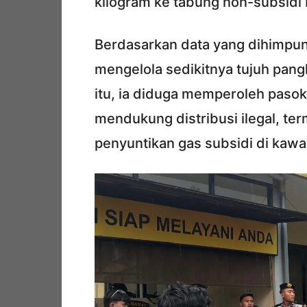
kilogram ke tabung non-subsidi 
Berdasarkan data yang dihimpun
mengelola sedikitnya tujuh pangk
itu, ia diduga memperoleh pasok
mendukung distribusi ilegal, t
penyuntikan gas subsidi di kaw