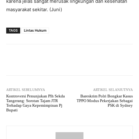
karena jelas sangat merusak lingkungan dan kesehatan
masyarakat sekitar. (Juni)
TAGS
Lintas Hukum
Facebook
Twitter
Pinterest
ARTIKEL SEBELUMNYA
ARTIKEL SELANJUTNYA
Kontroversi Penunjukan Plh Sekda
Bareskrim Polri Bongkar Kasus
Tangerang: Sorotan Tajam JTR
TPPO Modus Pekerjakan Sebagai
Terhadap Gaya Kepemimpinan Pj
PSK di Sydney
Bupati