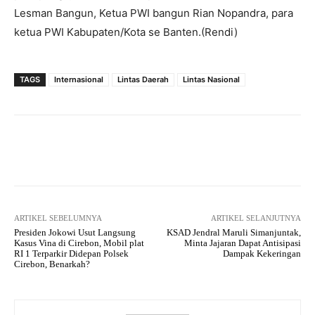
Lesman Bangun, Ketua PWI bangun Rian Nopandra, para
ketua PWI Kabupaten/Kota se Banten.(Rendi)
TAGS
Internasional
Lintas Daerah
Lintas Nasional
Facebook
Twitter
Pinterest
ARTIKEL SEBELUMNYA
ARTIKEL SELANJUTNYA
Presiden Jokowi Usut Langsung
KSAD Jendral Maruli Simanjuntak,
Kasus Vina di Cirebon, Mobil plat
Minta Jajaran Dapat Antisipasi
RI 1 Terparkir Didepan Polsek
Dampak Kekeringan
Cirebon, Benarkah?