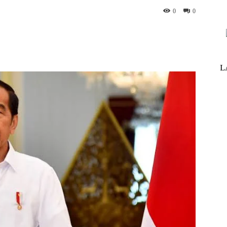
0
0
nterest
WhatsApp
ReddIt
Telegram
L