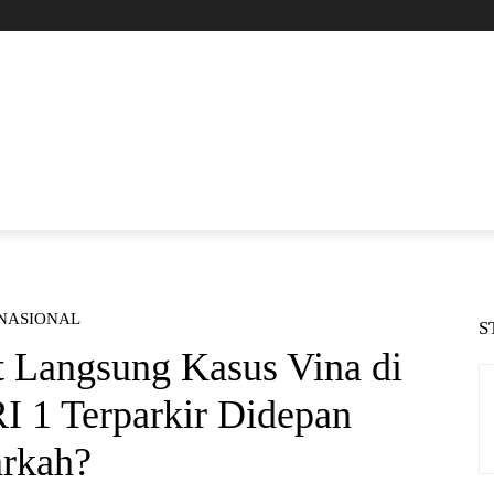
 NASIONAL
S
t Langsung Kasus Vina di
RI 1 Terparkir Didepan
arkah?