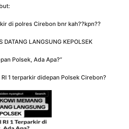
but:
kir di polres Cirebon bnr kah??kpn??
S DATANG LANGSUNG KEPOLSEK
epan Polsek, Ada Apa?”
 RI 1 terparkir didepan Polsek Cirebon?