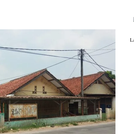
nterest
WhatsApp
ReddIt
Telegram
L