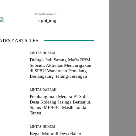
- Advertisement -
LINE
Viber
Naver
Copy URL
ATEST ARTICLES
LINTAS HUKUM
Diduga Jadi Sarang Mafia BBM
Subsidi, Aktivitas Mencurigakan
di SPBU Wanarejan Pemalang
Berlangsung Terang-Terangan
LINTAS DAERAH
Pembangunan Menara BTS di
Desa Koleang Jasinga Berlanjut,
Status IMB/PBG Masih Tanda
Tanya
LINTAS HUKUM
Begal Motor di Desa Babat