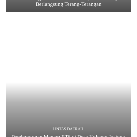
Berlangsung Terang-Terangan
LINTAS DAERAH
Pembangunan Menara BTS di Desa Koleang Jasinga