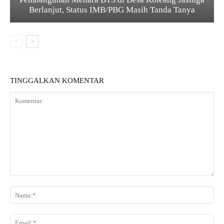
Berlanjut, Status IMB/PBG Masih Tanda Tanya
TINGGALKAN KOMENTAR
K
o
N
m
a
e
m
E
n
a