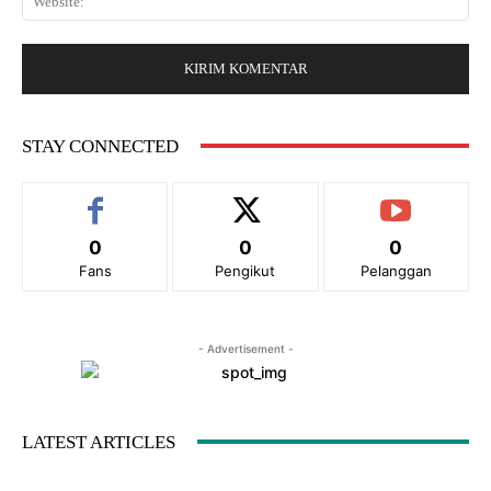
i
r
e
l
:
b
:
s
*
i
t
e
STAY CONNECTED
:
0
0
0
Fans
Pengikut
Pelanggan
- Advertisement -
LATEST ARTICLES