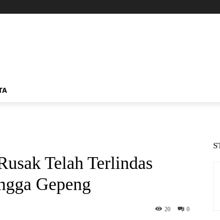
TA
S
Rusak Telah Terlindas
ingga Gepeng
20
0