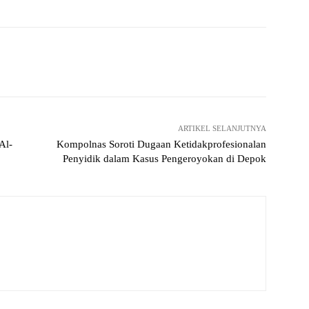
Twitter
Pinterest
WhatsApp
ReddIt
ARTIKEL SELANJUTNYA
Al-
Kompolnas Soroti Dugaan Ketidakprofesionalan
Penyidik dalam Kasus Pengeroyokan di Depok