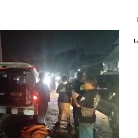
nterest
WhatsApp
ReddIt
Telegram
L