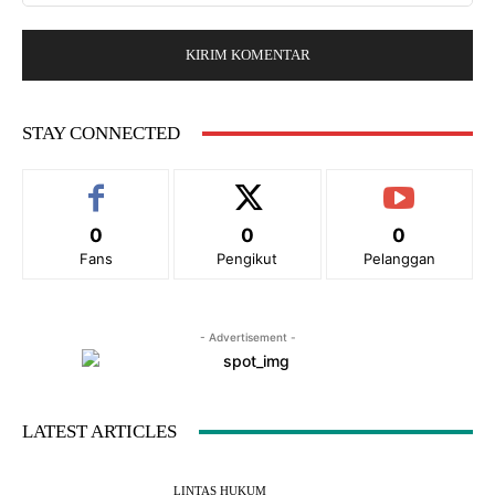
e
l
:
b
:
s
*
i
t
e
STAY CONNECTED
:
0
0
0
Fans
Pengikut
Pelanggan
- Advertisement -
LATEST ARTICLES
LINTAS HUKUM