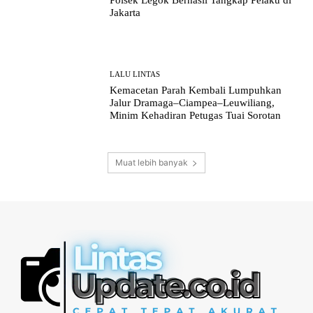
Polsek Legok Berhasil Tangkap Pelaku di
Jakarta
LALU LINTAS
Kemacetan Parah Kembali Lumpuhkan
Jalur Dramaga–Ciampea–Leuwiliang,
Minim Kehadiran Petugas Tuai Sorotan
Muat lebih banyak