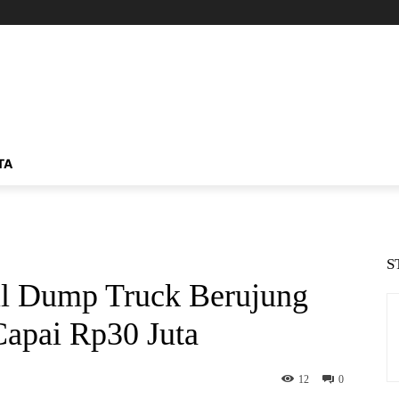
TA
S
l Dump Truck Berujung
Capai Rp30 Juta
12
0