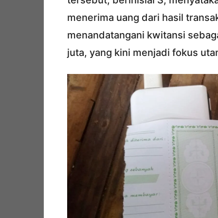
tersebut, berinisial S, menyata
menerima uang dari hasil transa
menandatangani kwitansi sebaga
juta, yang kini menjadi fokus ut