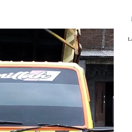
nterest
WhatsApp
ReddIt
Telegram
L