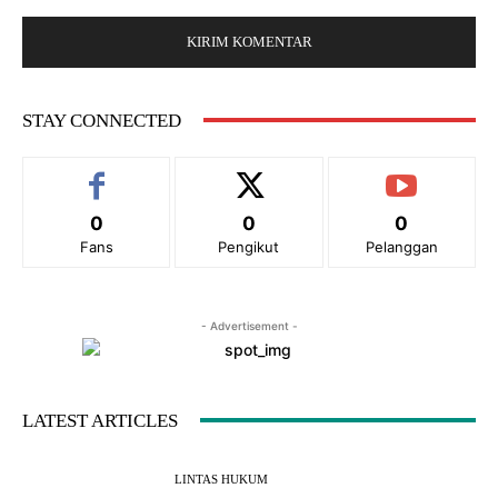
:
b
:
s
*
i
t
e
STAY CONNECTED
:
0
0
0
Fans
Pengikut
Pelanggan
- Advertisement -
LATEST ARTICLES
LINTAS HUKUM