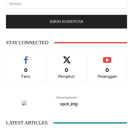
W
i
r
e
l
:
b
:
s
*
i
t
e
STAY CONNECTED
:
0
0
0
Fans
Pengikut
Pelanggan
- Advertisement -
LATEST ARTICLES