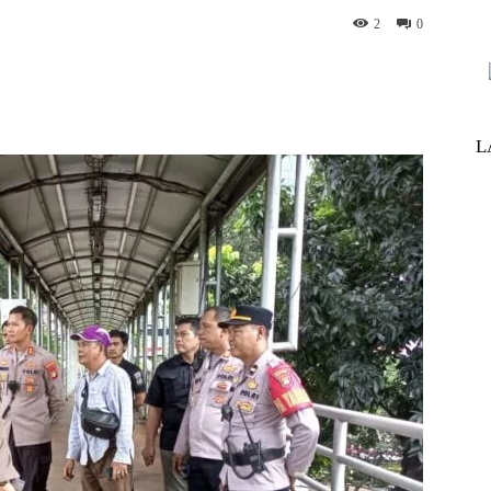
2
0
nterest
WhatsApp
ReddIt
Telegram
L