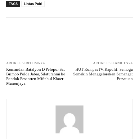
TAGS
Lintas Polri
Facebook
Twitter
Pinterest
ARTIKEL SEBELUMNYA
ARTIKEL SELANJUTNYA
Komandan Batalyon D Pelopor Sat
HUT KompasTV, Kapolri: Semoga
Brimob Polda Jabar, Silaturahmi ke
Semakin Menggelorakan Semangat
Pondok Pesantren Miftahul Khoer
Persatuan
Manonjaya