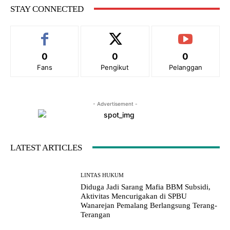
e
STAY CONNECTED
:
0
0
0
Fans
Pengikut
Pelanggan
- Advertisement -
LATEST ARTICLES
LINTAS HUKUM
Diduga Jadi Sarang Mafia BBM Subsidi,
Aktivitas Mencurigakan di SPBU
Wanarejan Pemalang Berlangsung Terang-
Terangan