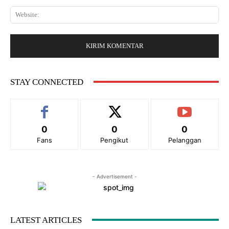
a
a
*
W
i
r
e
l
:
b
:
s
*
i
t
e
STAY CONNECTED
:
0
0
0
Fans
Pengikut
Pelanggan
- Advertisement -
LATEST ARTICLES