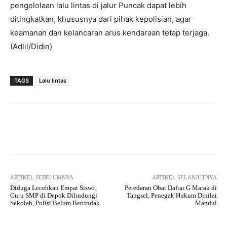
pengelolaan lalu lintas di jalur Puncak dapat lebih
ditingkatkan, khususnya dari pihak kepolisian, agar
keamanan dan kelancaran arus kendaraan tetap terjaga.
(Adlil/Didin)
TAGS
Lalu lintas
Facebook
Twitter
Pinterest
ARTIKEL SEBELUMNYA
ARTIKEL SELANJUTNYA
Diduga Lecehkan Empat Siswi,
Peredaran Obat Daftar G Marak di
Guru SMP di Depok Dilindungi
Tangsel, Penegak Hukum Dinilai
Sekolah, Polisi Belum Bertindak
Mandul