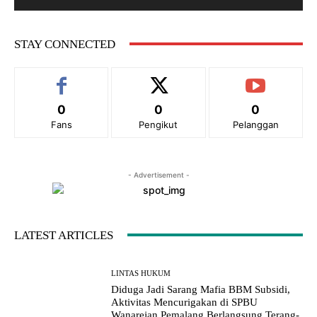
i
t
e
STAY CONNECTED
:
0
0
0
Fans
Pengikut
Pelanggan
- Advertisement -
LATEST ARTICLES
LINTAS HUKUM
Diduga Jadi Sarang Mafia BBM Subsidi,
Aktivitas Mencurigakan di SPBU
Wanarejan Pemalang Berlangsung Terang-