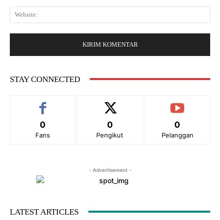
a
a
*
W
i
r
e
l
:
b
:
s
*
i
t
e
STAY CONNECTED
:
0
0
0
Fans
Pengikut
Pelanggan
- Advertisement -
LATEST ARTICLES