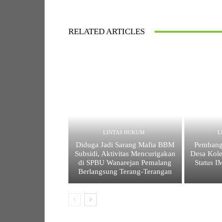
RELATED ARTICLES
LINTAS HUKUM
L
Diduga Jadi Sarang Mafia BBM
Pembang
Subsidi, Aktivitas Mencurigakan
Desa Kole
di SPBU Wanarejan Pemalang
Status 
Berlangsung Terang-Terangan