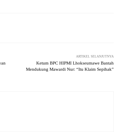
Twitter
Pinterest
WhatsApp
ReddIt
ARTIKEL SELANJUTNYA
wan
Ketum BPC HIPMI Lhokseumawe Bantah
Mendukung Mawardi Nur: “Itu Klaim Sepihak”