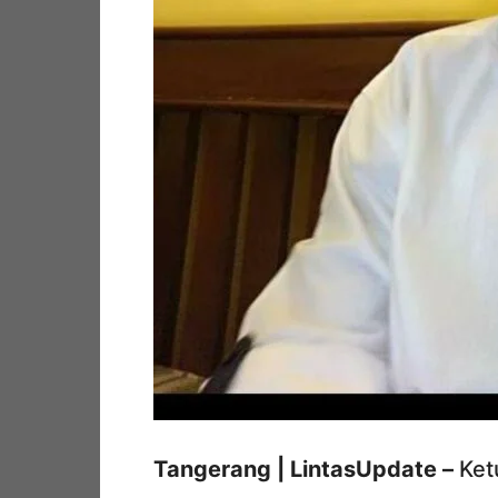
Tangerang | LintasUpdate –
Ket