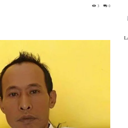
3
0
nterest
WhatsApp
ReddIt
Telegram
L