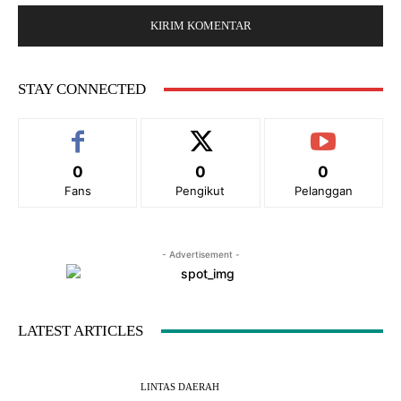
b
:
s
*
i
t
e
STAY CONNECTED
:
0
0
0
Fans
Pengikut
Pelanggan
- Advertisement -
LATEST ARTICLES
LINTAS DAERAH