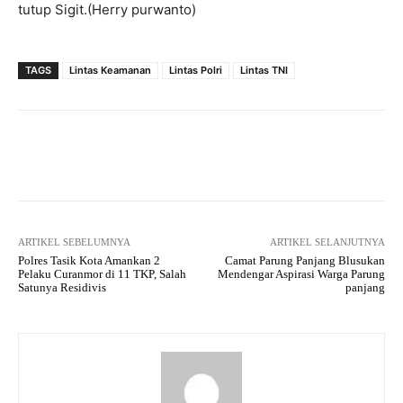
tutup Sigit.(Herry purwanto)
TAGS
Lintas Keamanan
Lintas Polri
Lintas TNI
Facebook
Twitter
Pinterest
ARTIKEL SEBELUMNYA
ARTIKEL SELANJUTNYA
Polres Tasik Kota Amankan 2
Camat Parung Panjang Blusukan
Pelaku Curanmor di 11 TKP, Salah
Mendengar Aspirasi Warga Parung
Satunya Residivis
panjang