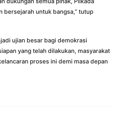
n dukungan semua pihak, Pilkada
 bersejarah untuk bangsa,” tutup
adi ujian besar bagi demokrasi
iapan yang telah dilakukan, masyarakat
kelancaran proses ini demi masa depan
Twitter
Pinterest
WhatsApp
ReddIt