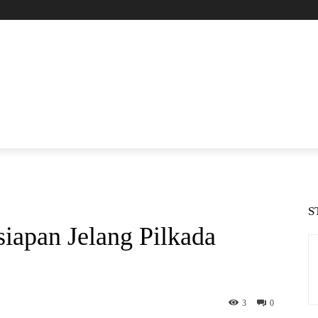
S
iapan Jelang Pilkada
3
0