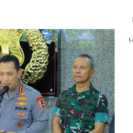
nterest
WhatsApp
ReddIt
Telegram
L