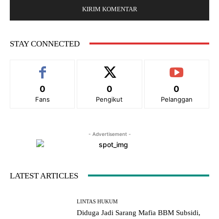
:
s
*
i
t
e
STAY CONNECTED
:
0
0
0
Fans
Pengikut
Pelanggan
- Advertisement -
LATEST ARTICLES
LINTAS HUKUM
Diduga Jadi Sarang Mafia BBM Subsidi,