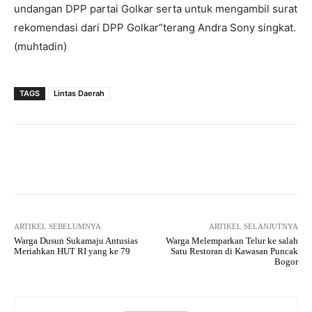
undangan DPP partai Golkar serta untuk mengambil surat
rekomendasi dari DPP Golkar”terang Andra Sony singkat.
(muhtadin)
TAGS
Lintas Daerah
Facebook
Twitter
Pinterest
ARTIKEL SEBELUMNYA
ARTIKEL SELANJUTNYA
Warga Dusun Sukamaju Antusias
Warga Melemparkan Telur ke salah
Meriahkan HUT RI yang ke 79
Satu Restoran di Kawasan Puncak
Bogor