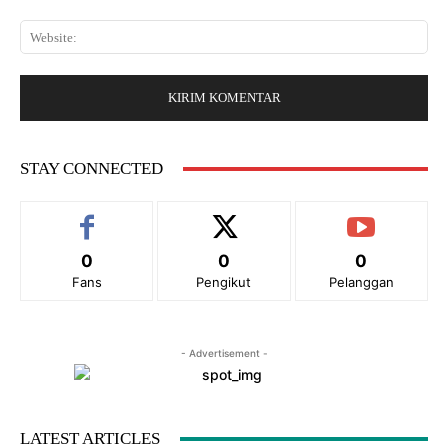
t
:
a
a
*
W
i
r
e
l
:
b
:
s
*
i
t
e
STAY CONNECTED
:
0
0
0
Fans
Pengikut
Pelanggan
- Advertisement -
LATEST ARTICLES