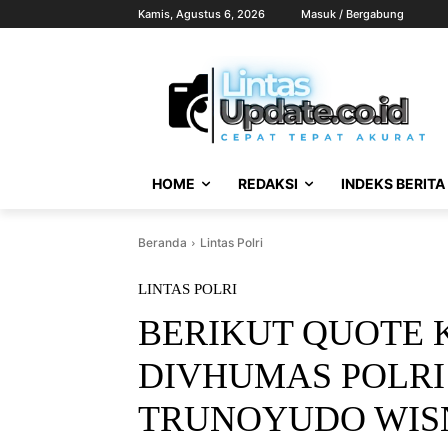
Kamis, Agustus 6, 2026
Masuk / Bergabung
HOME
REDAKSI
INDEKS BERITA
Beranda
Lintas Polri
LINTAS POLRI
BERIKUT QUOTE 
DIVHUMAS POLRI 
TRUNOYUDO WISNU