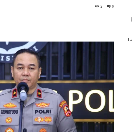
2
0
nterest
WhatsApp
ReddIt
Telegram
L