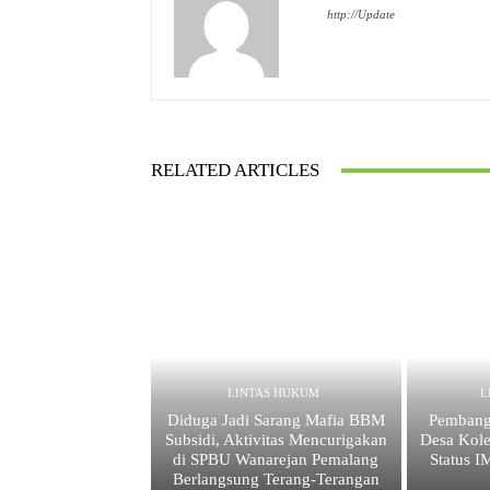
http://Update
RELATED ARTICLES
LINTAS HUKUM
L
Diduga Jadi Sarang Mafia BBM
Pembang
Subsidi, Aktivitas Mencurigakan
Desa Kole
di SPBU Wanarejan Pemalang
Status 
Berlangsung Terang-Terangan