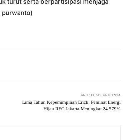
k turut serta berpartisipasi menjaga
y purwanto)
Twitter
Pinterest
WhatsApp
ReddIt
ARTIKEL SELANJUTNYA
Lima Tahun Kepemimpinan Erick, Peminat Energi
Hijau REC Jakarta Meningkat 24.579%