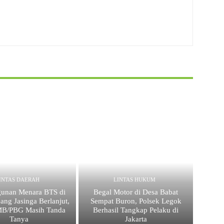
INTAS DAERAH
LINTAS HUKUM
unan Menara BTS di
Begal Motor di Desa Babat
ang Jasinga Berlanjut,
Sempat Buron, Polsek Legok
IMB/PBG Masih Tanda
Berhasil Tangkap Pelaku di
Tanya
Jakarta