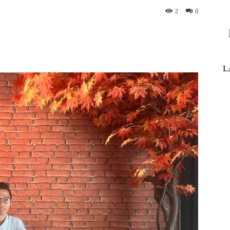
2
0
nterest
WhatsApp
ReddIt
Telegram
L