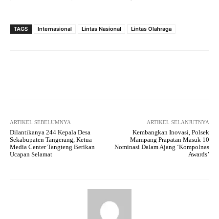
TAGS
Internasional
Lintas Nasional
Lintas Olahraga
Facebook
Twitter
Pinterest
ARTIKEL SEBELUMNYA
ARTIKEL SELANJUTNYA
Dilantikanya 244 Kepala Desa
Kembangkan Inovasi, Polsek
Sekabupaten Tangerang, Ketua
Mampang Prapatan Masuk 10
Media Center Tangteng Berikan
Nominasi Dalam Ajang ‘Kompolnas
Ucapan Selamat
Awards’