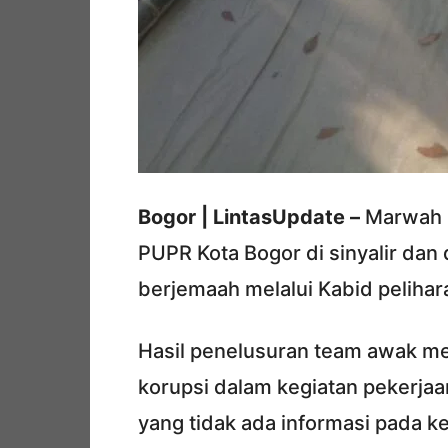
Bogor | LintasUpdate –
Marwah P
PUPR Kota Bogor di sinyalir dan
berjemaah melalui Kabid peliha
Hasil penelusuran team awak me
korupsi dalam kegiatan pekerjaa
yang tidak ada informasi pada k