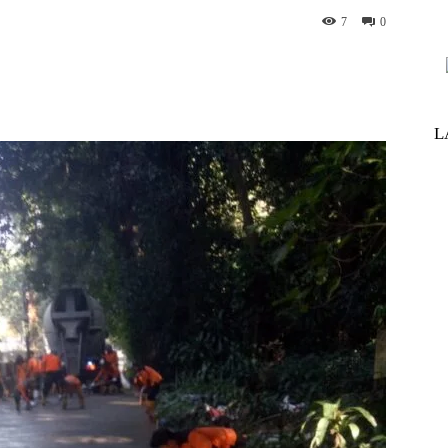
7
0
nterest
WhatsApp
ReddIt
Telegram
L