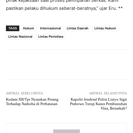
pihak kejaksaan saat proses pelimpahan berkas. Kami
pastikan pelaku dihukum seberat-beratnya,” ujar Eru. **
TAGS
Hukum
Internasional
Lintas Daerah
Lintas Hukum
Lintas Nasional
Lintas Peristiwa
Facebook
Twitter
Pinterest
ARTIKEL SEBELUMNYA
ARTIKEL SELANJUTNYA
Kodam XII/Tpr Nyatakan Perang
Kapolri Jenderal Polisi Listyo Sigit
Terhadap Narkoba di Perbatasan
Prabowo Tutup Kasus Pembunuhan
Vina, Benarkah?