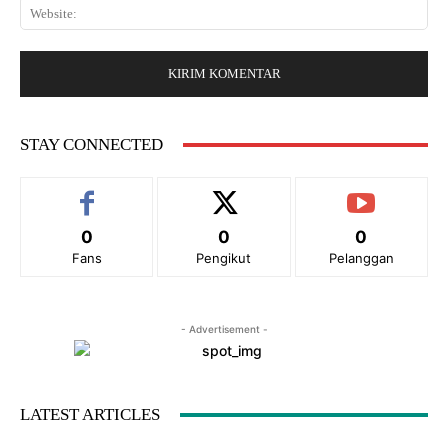
a
*
W
i
r
e
l
:
b
:
s
*
i
t
e
STAY CONNECTED
:
0
0
0
Fans
Pengikut
Pelanggan
- Advertisement -
LATEST ARTICLES