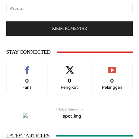
a
a
*
W
i
r
e
l
:
b
:
s
*
i
t
e
:
STAY CONNECTED
0
0
0
Fans
Pengikut
Pelanggan
- Advertisement -
LATEST ARTICLES