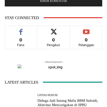
*
i
t
e
STAY CONNECTED
:
0
0
0
Fans
Pengikut
Pelanggan
- Advertisement -
LATEST ARTICLES
LINTAS HUKUM
Diduga Jadi Sarang Mafia BBM Subsidi,
Aktivitas Mencurigakan di SPBU