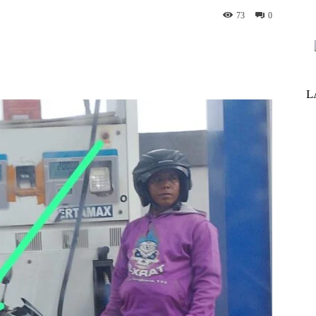
73
0
nterest
WhatsApp
ReddIt
Telegram
L