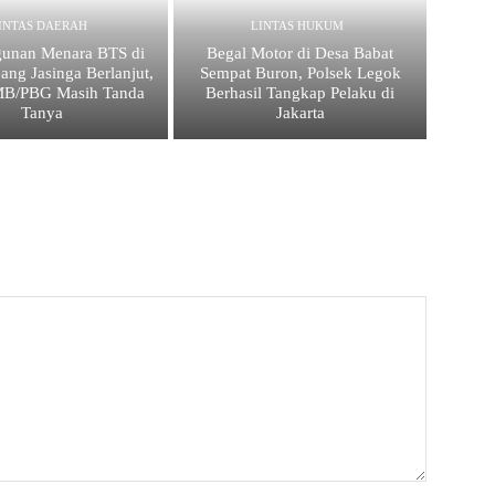
INTAS DAERAH
LINTAS HUKUM
unan Menara BTS di
Begal Motor di Desa Babat
ang Jasinga Berlanjut,
Sempat Buron, Polsek Legok
IMB/PBG Masih Tanda
Berhasil Tangkap Pelaku di
Tanya
Jakarta