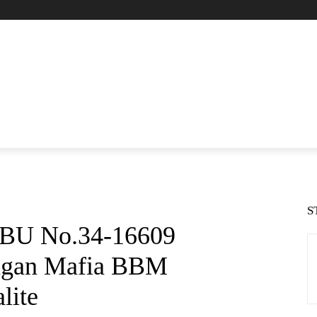
S
PBU No.34-16609
ngan Mafia BBM
lite