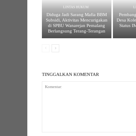
LINTAS HUKUM
L
Diduga Jadi Sarang Mafia BBM
Pembang
Subsidi, Aktivitas Mencurigakan
Desa Kole
di SPBU Wanarejan Pemalang
Status 
Berlangsung Terang-Terangan
TINGGALKAN KOMENTAR
K