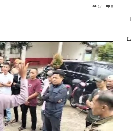
17
0
nterest
WhatsApp
ReddIt
Telegram
L