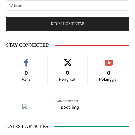
a
*
W
i
r
e
l
:
b
:
s
*
i
t
e
STAY CONNECTED
:
0
0
0
Fans
Pengikut
Pelanggan
- Advertisement -
LATEST ARTICLES