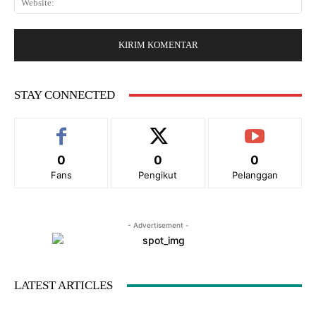
i
r
e
l
:
b
:
s
*
i
t
e
STAY CONNECTED
:
0
0
0
Fans
Pengikut
Pelanggan
- Advertisement -
LATEST ARTICLES