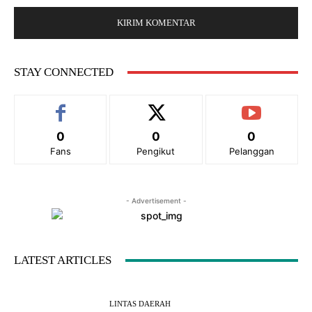
:
b
:
s
*
i
t
e
STAY CONNECTED
:
0
0
0
Fans
Pengikut
Pelanggan
- Advertisement -
LATEST ARTICLES
LINTAS DAERAH