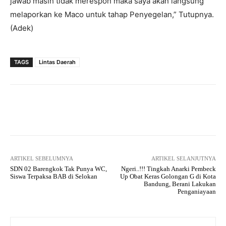
jawab masih tidak merespon maka saya akan langsung
melaporkan ke Maco untuk tahap Penyegelan,” Tutupnya.
(Adek)
TAGS
Lintas Daerah
Facebook
Twitter
Pinterest
ARTIKEL SEBELUMNYA
ARTIKEL SELANJUTNYA
SDN 02 Barengkok Tak Punya WC,
Ngeri..!!! Tingkah Anarki Pembeck
Siswa Terpaksa BAB di Selokan
Up Obat Keras Golongan G di Kota
Bandung, Berani Lakukan
Penganiayaan