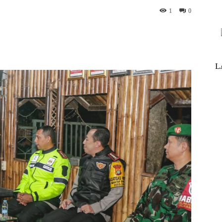
1
0
nterest
WhatsApp
ReddIt
Telegram
L