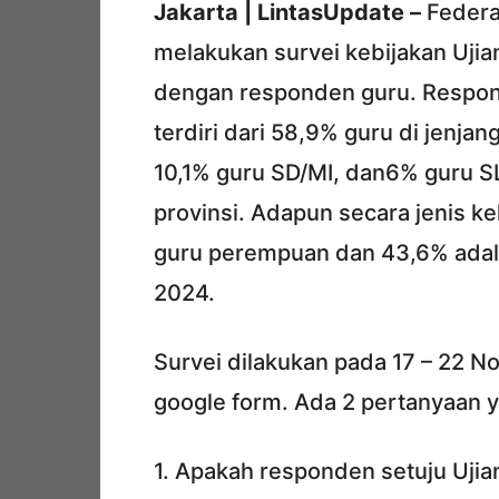
Jakarta | LintasUpdate –
Federas
melakukan survei kebijakan Uji
dengan responden guru. Respon
terdiri dari 58,9% guru di jen
10,1% guru SD/MI, dan6% guru S
provinsi. Adapun secara jenis 
guru perempuan dan 43,6% adala
2024.
Survei dilakukan pada 17 – 22
google form. Ada 2 pertanyaan ya
1. Apakah responden setuju Ujia