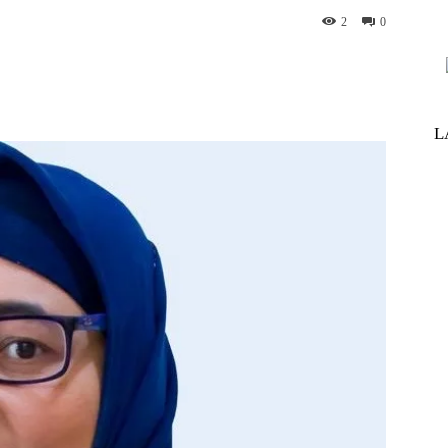
2
0
nterest
WhatsApp
ReddIt
Telegram
L