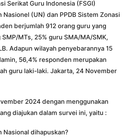
i Serikat Guru Indonesia (FSGI)
an Nasionel (UN) dan PPDB Sistem Zonasi
den berjumlah 912 orang guru yang
jang SMP/MTs, 25% guru SMA/MA/SMK,
LB. Adapun wilayah penyebarannya 15
kelamin, 56,4% responden merupakan
h guru laki-laki. Jakarta, 24 November
 November 2024 dengan menggunakan
ng diajukan dalam survei ini, yaitu :
n Nasional dihapuskan?